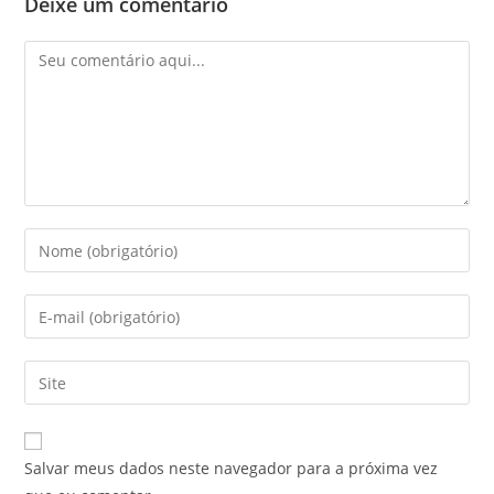
Deixe um comentário
Comentário
Digite
seu
nome
Digite
ou
seu
nome
endereço
Digite
de
de
o
usuário
e-
URL
para
mail
do
comentar
Salvar meus dados neste navegador para a próxima vez
para
seu