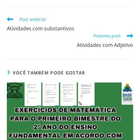
Leia
Post anterior
mais
Atividades com substantivos
artigos
Próximo post
Atividades com Adjetivo
VOCÊ TAMBÉM PODE GOSTAR