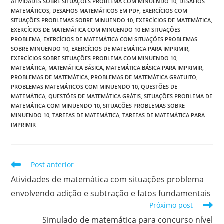
ATIVIDADES SOBRE SITUAÇÕES PROBLEMA COM MINUENDO 10
,
DESAFIOS
MATEMÁTICOS
,
DESAFIOS MATEMÁTICOS EM PDF
,
EXERCÍCIOS COM
SITUAÇÕES PROBLEMAS SOBRE MINUENDO 10
,
EXERCÍCIOS DE MATEMÁTICA
,
EXERCÍCIOS DE MATEMÁTICA COM MINUENDO 10 EM SITUAÇÕES
PROBLEMA
,
EXERCÍCIOS DE MATEMÁTICA COM SITUAÇÕES PROBLEMAS
SOBRE MINUENDO 10
,
EXERCÍCIOS DE MATEMÁTICA PARA IMPRIMIR
,
EXERCÍCIOS SOBRE SITUAÇÕES PROBLEMA COM MINUENDO 10
,
MATEMÁTICA
,
MATEMÁTICA BÁSICA
,
MATEMÁTICA BÁSICA PARA IMPRIMIR
,
PROBLEMAS DE MATEMÁTICA
,
PROBLEMAS DE MATEMÁTICA GRATUITO
,
PROBLEMAS MATEMÁTICOS COM MINUENDO 10
,
QUESTÕES DE
MATEMÁTICA
,
QUESTÕES DE MATEMÁTICA GRÁTIS
,
SITUAÇÕES PROBLEMA DE
MATEMÁTICA COM MINUENDO 10
,
SITUAÇÕES PROBLEMAS SOBRE
MINUENDO 10
,
TAREFAS DE MATEMÁTICA
,
TAREFAS DE MATEMÁTICA PARA
IMPRIMIR
Leia
Post anterior
mais
Atividades de matemática com situações problema
artigos
envolvendo adição e subtração e fatos fundamentais
Próximo post
Simulado de matemática para concurso nível