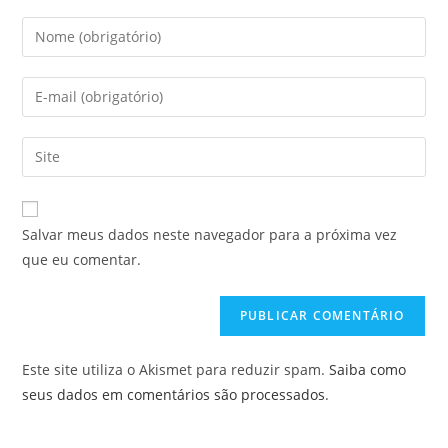
Digite
seu
nome
Digite
ou
seu
nome
endereço
Digite
de
de
o
usuário
e-
URL
para
mail
do
comentar
Salvar meus dados neste navegador para a próxima vez
para
seu
que eu comentar.
comentar
site
(opcional)
Este site utiliza o Akismet para reduzir spam.
Saiba como
seus dados em comentários são processados
.