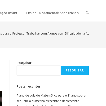
Alternar
ação Infantil
Ensino Fundamental: Anos Iniciais
pesquisa
ias para o Professor Trabalhar com Alunos com Dificuldade na Aprendizagem
do
Pesquisar
site
PESQUISAR
Posts recentes
Plano de aula de Matemática para o 3º ano sobre
sequência numérica crescente e decrescente