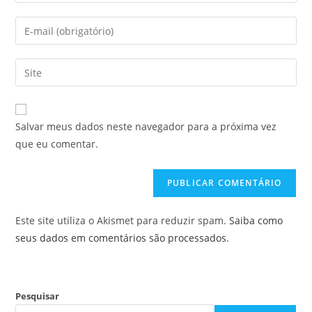
seu
nome
Digite
ou
seu
nome
endereço
Digite
de
de
o
usuário
e-
URL
para
mail
do
comentar
Salvar meus dados neste navegador para a próxima vez
para
seu
que eu comentar.
comentar
site
(opcional)
Este site utiliza o Akismet para reduzir spam.
Saiba como
seus dados em comentários são processados
.
Pesquisar