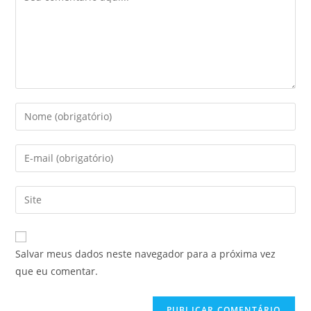
Digite
seu
nome
Digite
ou
seu
nome
endereço
Digite
de
de
o
usuário
e-
URL
para
mail
do
comentar
Salvar meus dados neste navegador para a próxima vez
para
seu
que eu comentar.
comentar
site
(opcional)