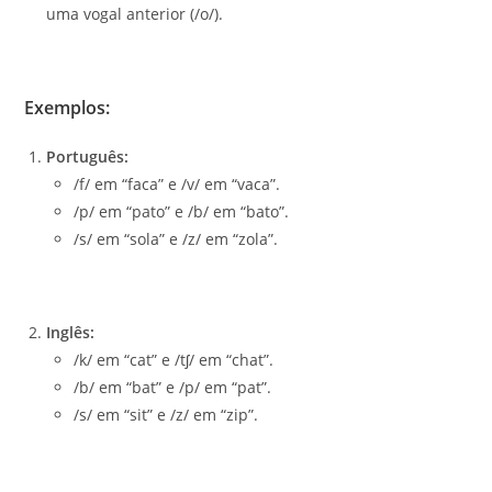
uma vogal anterior (/o/).
Exemplos:
Português:
/f/ em “faca” e /v/ em “vaca”.
/p/ em “pato” e /b/ em “bato”.
/s/ em “sola” e /z/ em “zola”.
Inglês:
/k/ em “cat” e /tʃ/ em “chat”.
/b/ em “bat” e /p/ em “pat”.
/s/ em “sit” e /z/ em “zip”.