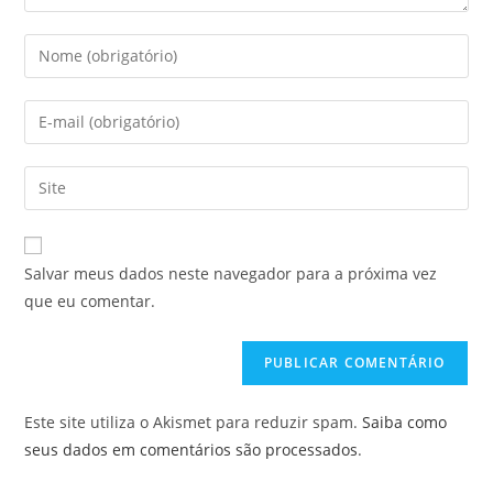
Digite
seu
nome
Digite
ou
seu
nome
endereço
Digite
de
de
o
usuário
e-
URL
para
mail
do
comentar
Salvar meus dados neste navegador para a próxima vez
para
seu
que eu comentar.
comentar
site
(opcional)
Este site utiliza o Akismet para reduzir spam.
Saiba como
seus dados em comentários são processados
.