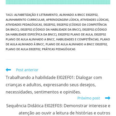
TAGS
:
ALFABETIZAÇÃO E LETRAMENTO
,
ALINHADO A BNCC EI02EF02
,
ALINHAMENTO CURRICULAR
,
APRENDIZAGEM LÚDICA
,
ATIVIDADES LÚDICAS
,
ATIVIDADES PEDAGÓGICAS
,
EI02EF02
,
EI02EF02 (CÓDIGO DA COMPETÊNCIA
DA BNCC)
,
EI02EF02 (CÓDIGO DA HABILIDADE DA BNCC)
,
EI02EF02 (CÓDIGO
DA HABILIDADE ESPECÍFICA DA BNCC)
,
EI02EF02 PLANO DE AULA
,
EI02EF02
PLANO DE AULA ALINHADO A BNCC
,
HABILIDADES E COMPETÊNCIAS
,
PLANO
DE AULA ALINHADO Á BNCC
,
PLANO DE AULA ALINHADO A BNCC EI02EF02
,
PLANO DE AULA EI02EF02
,
PRÁTICAS PEDAGÓGICAS
Leia
Post anterior
mais
Trabalhando a habilidade EI02EF01: Dialogar com
artigos
crianças e adultos, expressando seus desejos,
necessidades, sentimentos e opiniões.
Próximo post
Sequência Didática EI02EF03: Demonstrar interesse e
atenção ao ouvir a leitura de histórias e outros