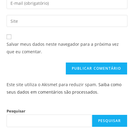
Digite
ou
seu
nome
endereço
Digite
de
de
o
usuário
e-
URL
para
mail
do
comentar
Salvar meus dados neste navegador para a próxima vez
para
seu
que eu comentar.
comentar
site
(opcional)
Este site utiliza o Akismet para reduzir spam.
Saiba como
seus dados em comentários são processados
.
Pesquisar
PESQUISAR