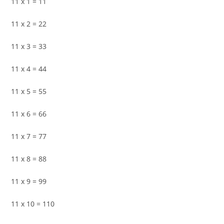
11 x 1 = 11
11 x 2 = 22
11 x 3 = 33
11 x 4 = 44
11 x 5 = 55
11 x 6 = 66
11 x 7 = 77
11 x 8 = 88
11 x 9 = 99
11 x 10 = 110