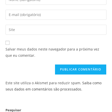
seu
nome
Digite
ou
seu
nome
endereço
Digite
de
de
o
usuário
e-
URL
para
mail
do
comentar
Salvar meus dados neste navegador para a próxima vez
para
seu
que eu comentar.
comentar
site
(opcional)
Este site utiliza o Akismet para reduzir spam.
Saiba como
seus dados em comentários são processados
.
Pesquisar