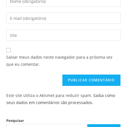
seu
nome
Digite
ou
seu
nome
endereço
Digite
de
de
o
usuário
e-
URL
para
mail
do
comentar
Salvar meus dados neste navegador para a próxima vez
para
seu
que eu comentar.
comentar
site
(opcional)
Este site utiliza o Akismet para reduzir spam.
Saiba como
seus dados em comentários são processados
.
Pesquisar