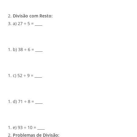
Divisão com Resto:
a) 27 ÷ 5 = ____
b) 38 ÷ 6 = ____
c) 52 ÷ 9 = ____
d) 71 ÷ 8 = ____
e) 93 ÷ 10 = ____
Problemas de Divisão: