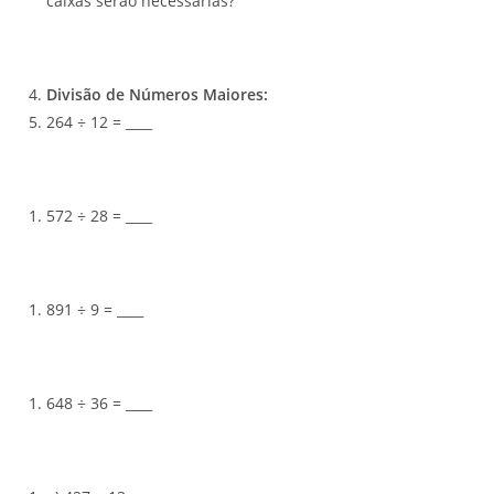
caixas serão necessárias?
Divisão de Números Maiores:
264 ÷ 12 = ____
572 ÷ 28 = ____
891 ÷ 9 = ____
648 ÷ 36 = ____