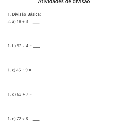
Atividades de divisão
Divisão Básica:
a) 18 ÷ 3 = ____
b) 32 ÷ 4 = ____
c) 45 ÷ 9 = ____
d) 63 ÷ 7 = ____
e) 72 ÷ 8 = ____