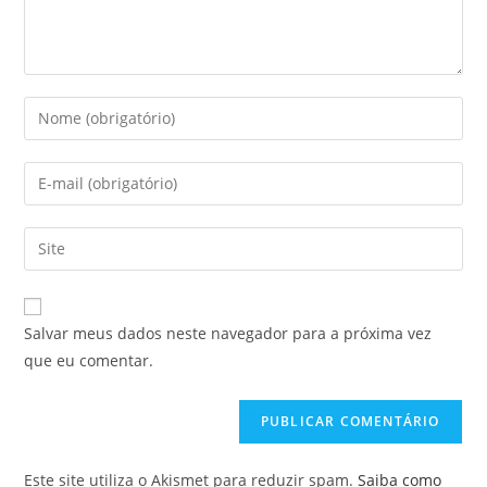
Digite
seu
nome
Digite
ou
seu
nome
endereço
Digite
de
de
o
usuário
e-
URL
para
mail
do
comentar
Salvar meus dados neste navegador para a próxima vez
para
seu
que eu comentar.
comentar
site
(opcional)
Este site utiliza o Akismet para reduzir spam.
Saiba como