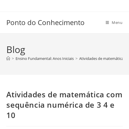
Ir
para
o
Ponto do Conhecimento
Menu
conteúdo
Blog
>
Ensino Fundamental: Anos Iniciais
>
Atividades de matemática co
Atividades de matemática com
sequência numérica de 3 4 e
10