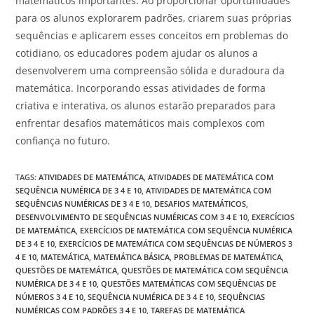
matemáticos importantes. Ao proporcionar oportunidades
para os alunos explorarem padrões, criarem suas próprias
sequências e aplicarem esses conceitos em problemas do
cotidiano, os educadores podem ajudar os alunos a
desenvolverem uma compreensão sólida e duradoura da
matemática. Incorporando essas atividades de forma
criativa e interativa, os alunos estarão preparados para
enfrentar desafios matemáticos mais complexos com
confiança no futuro.
TAGS
:
ATIVIDADES DE MATEMÁTICA
,
ATIVIDADES DE MATEMÁTICA COM
SEQUÊNCIA NUMÉRICA DE 3 4 E 10
,
ATIVIDADES DE MATEMÁTICA COM
SEQUÊNCIAS NUMÉRICAS DE 3 4 E 10
,
DESAFIOS MATEMÁTICOS
,
DESENVOLVIMENTO DE SEQUÊNCIAS NUMÉRICAS COM 3 4 E 10
,
EXERCÍCIOS
DE MATEMÁTICA
,
EXERCÍCIOS DE MATEMÁTICA COM SEQUÊNCIA NUMÉRICA
DE 3 4 E 10
,
EXERCÍCIOS DE MATEMÁTICA COM SEQUÊNCIAS DE NÚMEROS 3
4 E 10
,
MATEMÁTICA
,
MATEMÁTICA BÁSICA
,
PROBLEMAS DE MATEMÁTICA
,
QUESTÕES DE MATEMÁTICA
,
QUESTÕES DE MATEMÁTICA COM SEQUÊNCIA
NUMÉRICA DE 3 4 E 10
,
QUESTÕES MATEMÁTICAS COM SEQUÊNCIAS DE
NÚMEROS 3 4 E 10
,
SEQUÊNCIA NUMÉRICA DE 3 4 E 10
,
SEQUÊNCIAS
NUMÉRICAS COM PADRÕES 3 4 E 10
,
TAREFAS DE MATEMÁTICA