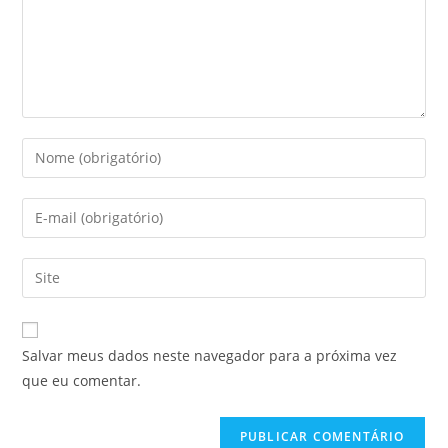
Digite
seu
nome
Digite
ou
seu
nome
endereço
Digite
de
de
o
usuário
e-
URL
para
mail
do
comentar
Salvar meus dados neste navegador para a próxima vez
para
seu
que eu comentar.
comentar
site
(opcional)