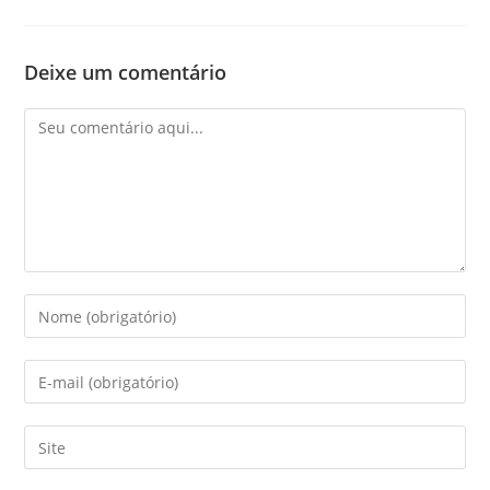
Deixe um comentário
Comentário
Digite
seu
nome
Digite
ou
seu
nome
endereço
Digite
de
de
o
usuário
e-