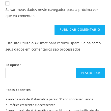
URL
para
mail
do
comentar
Salvar meus dados neste navegador para a próxima vez
para
seu
que eu comentar.
comentar
site
(opcional)
Este site utiliza o Akismet para reduzir spam.
Saiba como
seus dados em comentários são processados
.
Pesquisar
PESQUISAR
Posts recentes
Plano de aula de Matemática para o 3º ano sobre sequência
numérica crescente e decrescente
Plano de aula de Matemática para o 3º ano sobre significado de