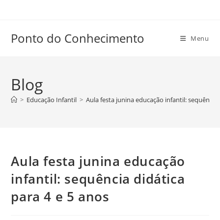
Ir
para
o
Ponto do Conhecimento
Menu
conteúdo
Blog
>
Educação Infantil
>
Aula festa junina educação infantil: sequência 
Aula festa junina educação
infantil: sequência didática
para 4 e 5 anos