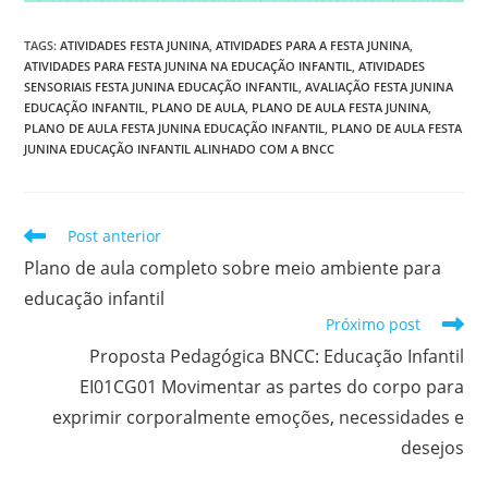
TAGS
:
ATIVIDADES FESTA JUNINA
,
ATIVIDADES PARA A FESTA JUNINA
,
ATIVIDADES PARA FESTA JUNINA NA EDUCAÇÃO INFANTIL
,
ATIVIDADES
SENSORIAIS FESTA JUNINA EDUCAÇÃO INFANTIL
,
AVALIAÇÃO FESTA JUNINA
EDUCAÇÃO INFANTIL
,
PLANO DE AULA
,
PLANO DE AULA FESTA JUNINA
,
PLANO DE AULA FESTA JUNINA EDUCAÇÃO INFANTIL
,
PLANO DE AULA FESTA
JUNINA EDUCAÇÃO INFANTIL ALINHADO COM A BNCC
Leia
Post anterior
mais
Plano de aula completo sobre meio ambiente para
artigos
educação infantil
Próximo post
Proposta Pedagógica BNCC: Educação Infantil
EI01CG01 Movimentar as partes do corpo para
exprimir corporalmente emoções, necessidades e
desejos