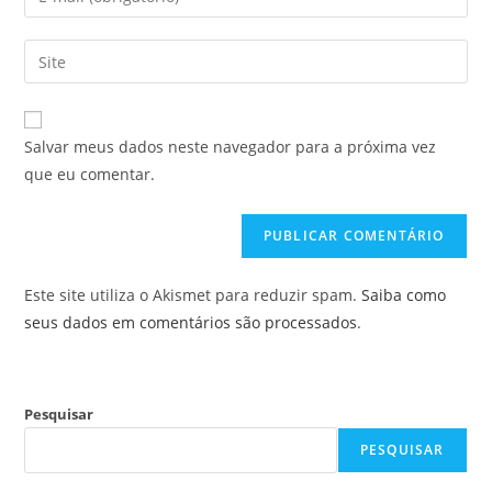
ou
seu
nome
endereço
Digite
de
de
o
usuário
e-
URL
para
mail
do
comentar
Salvar meus dados neste navegador para a próxima vez
para
seu
que eu comentar.
comentar
site
(opcional)
Este site utiliza o Akismet para reduzir spam.
Saiba como
seus dados em comentários são processados
.
Pesquisar
PESQUISAR