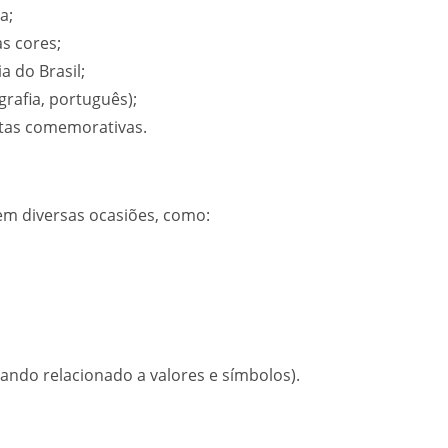
a;
s cores;
a do Brasil;
grafia, português);
atas comemorativas.
 em diversas ocasiões, como:
uando relacionado a valores e símbolos).