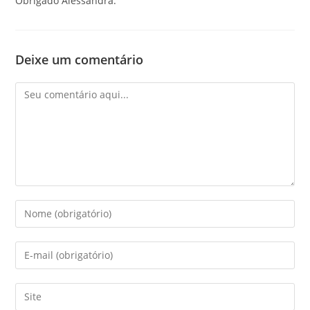
Obrigado Alessandra.
Deixe um comentário
Comentário
Digite
seu
nome
Digite
ou
seu
nome
endereço
Digite
de
de
o