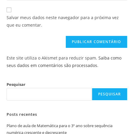
usuário
e-
URL
para
mail
do
comentar
Salvar meus dados neste navegador para a próxima vez
para
seu
que eu comentar.
comentar
site
(opcional)
Este site utiliza o Akismet para reduzir spam.
Saiba como
seus dados em comentários são processados
.
Pesquisar
PESQUISAR
Posts recentes
Plano de aula de Matemática para o 3º ano sobre sequência
numérica crescente e decrescente