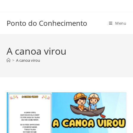
Ir
para
o
Ponto do Conhecimento
Menu
conteúdo
A canoa virou
>
A canoa virou