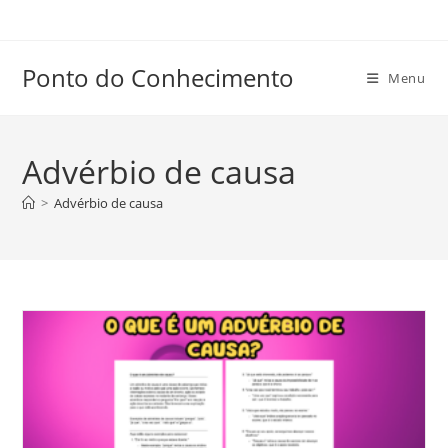
Ir
para
o
Ponto do Conhecimento
Menu
conteúdo
Advérbio de causa
>
Advérbio de causa