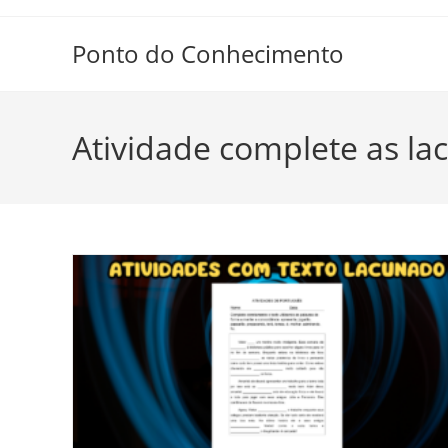
Ir
para
Ponto do Conhecimento
o
conteúdo
Atividade complete as la