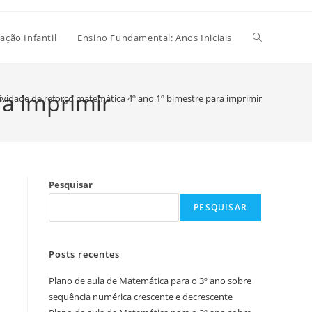
Alternar
ação Infantil
Ensino Fundamental: Anos Iniciais
pesquisa
ra imprimir
ividade de reforço matemática 4º ano 1º bimestre para imprimir
do
Pesquisar
site
PESQUISAR
Posts recentes
Plano de aula de Matemática para o 3º ano sobre
sequência numérica crescente e decrescente