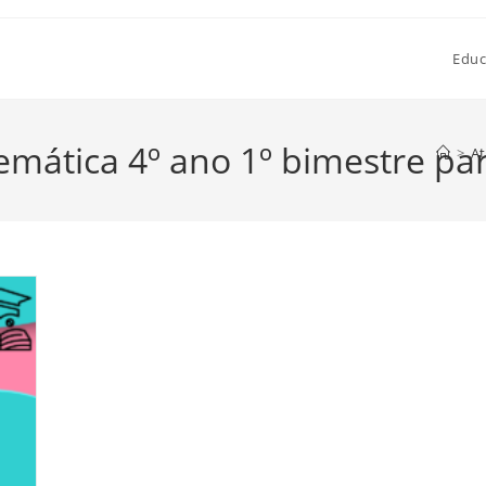
Educ
emática 4º ano 1º bimestre pa
>
At