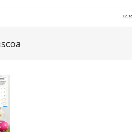
Educ
áscoa