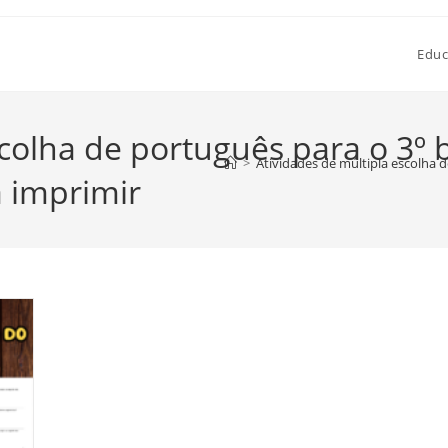
Educ
scolha de português para o 3º 
>
Atividades de múltipla escolha 
 imprimir