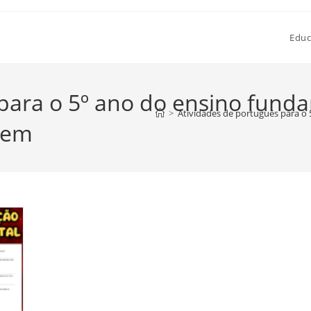
Educ
 para o 5º ano do ensino fund
>
Atividades de português para o
gem