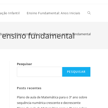
Alternar
ação Infantil
Ensino Fundamental: Anos Iniciais
pesquisa
 o ensino fundamental
ducativas sobre escravidão no Brasil para o ensino fundamental
do
Pesquisar
site
PESQUISAR
Posts recentes
Plano de aula de Matemática para o 3º ano sobre
sequência numérica crescente e decrescente