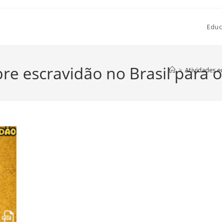
Educ
bre escravidão no Brasil para
>
Atividades e