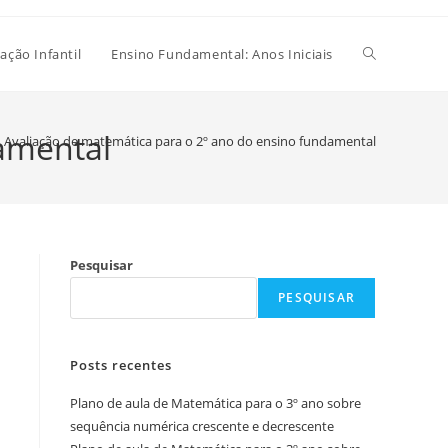
Alternar
ação Infantil
Ensino Fundamental: Anos Iniciais
pesquisa
damental
Avaliação de matemática para o 2º ano do ensino fundamental
do
Pesquisar
site
PESQUISAR
Posts recentes
Plano de aula de Matemática para o 3º ano sobre
sequência numérica crescente e decrescente