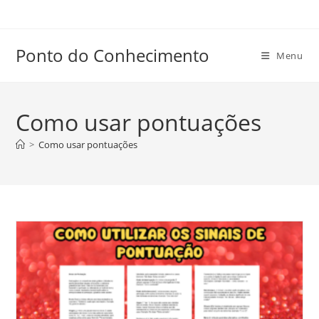
Ir
para
o
Ponto do Conhecimento
Menu
conteúdo
Como usar pontuações
>
Como usar pontuações