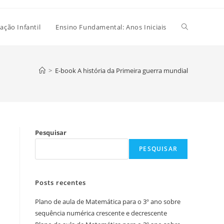
Alternar
ação Infantil
Ensino Fundamental: Anos Iniciais
pesquisa
>
E-book A história da Primeira guerra mundial
do
Pesquisar
site
PESQUISAR
Posts recentes
Plano de aula de Matemática para o 3º ano sobre
sequência numérica crescente e decrescente