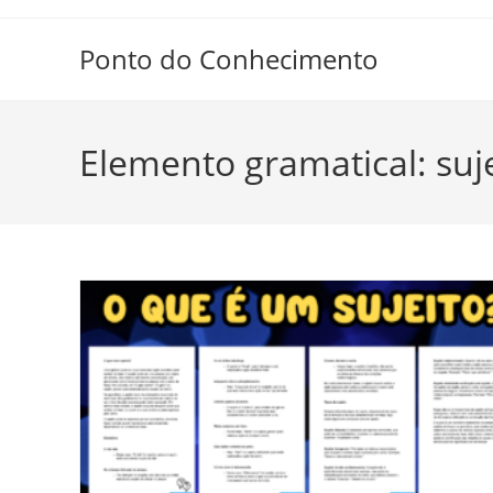
Ir
para
Ponto do Conhecimento
o
conteúdo
Elemento gramatical: suj