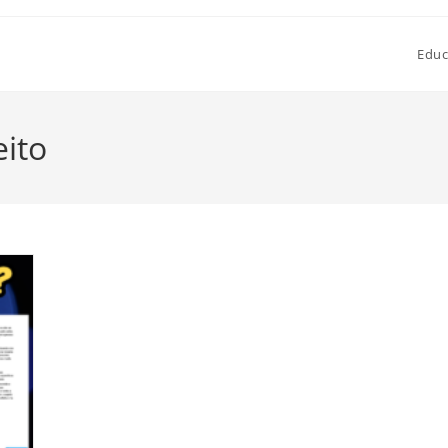
Educ
eito