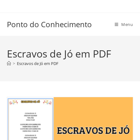
Ir
para
o
Ponto do Conhecimento
Menu
conteúdo
Escravos de Jó em PDF
>
Escravos de Jó em PDF