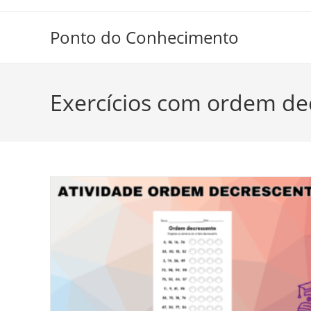
Ir
para
Ponto do Conhecimento
o
conteúdo
Exercícios com ordem de