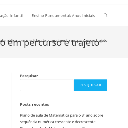
Alternar
ação Infantil
Ensino Fundamental: Anos Iniciais
pesquisa
 em percurso e trajeto
matemática com medidas de comprimento em percurso e trajeto
do
Pesquisar
site
PESQUISAR
Posts recentes
Plano de aula de Matemática para o 3º ano sobre
sequência numérica crescente e decrescente