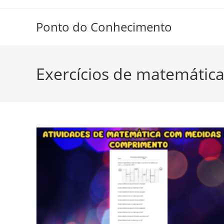
Ir
para
Ponto do Conhecimento
o
conteúdo
Exercícios de matemátic