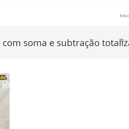
Educ
a com soma e subtração totali
>