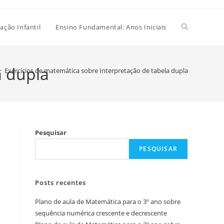
Alternar
ação Infantil
Ensino Fundamental: Anos Iniciais
pesquisa
a dupla
>
Exercícios de matemática sobre Interpretação de tabela dupla
do
Pesquisar
site
PESQUISAR
Posts recentes
Plano de aula de Matemática para o 3º ano sobre
sequência numérica crescente e decrescente