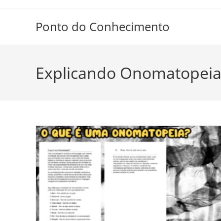
Ir
para
Ponto do Conhecimento
o
conteúdo
Explicando Onomatopei