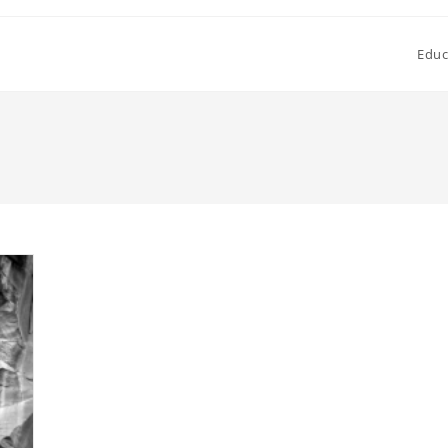
Educ
a