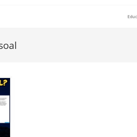
Educ
soal