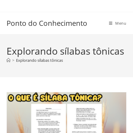
Ir
para
o
Ponto do Conhecimento
Menu
conteúdo
Explorando sílabas tônicas
>
Explorando sílabas tônicas