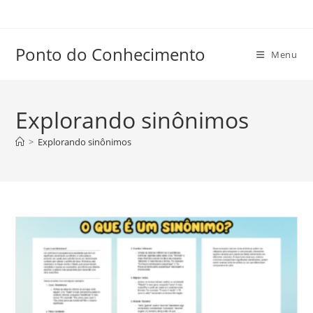
Ir
para
o
Ponto do Conhecimento
Menu
conteúdo
Explorando sinônimos
>
Explorando sinônimos