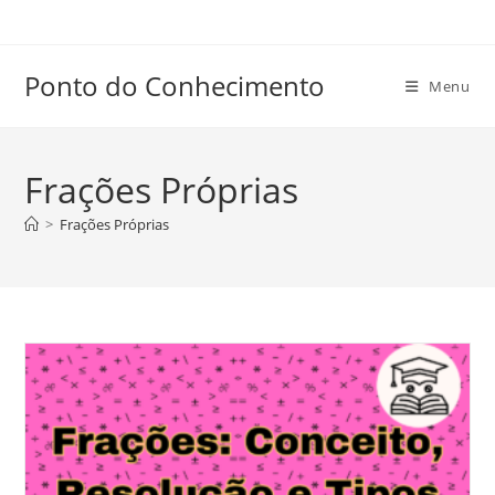
Ir
para
o
Ponto do Conhecimento
Menu
conteúdo
Frações Próprias
>
Frações Próprias