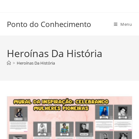
Ir
para
o
Ponto do Conhecimento
Menu
conteúdo
Heroínas Da História
>
Heroínas Da História