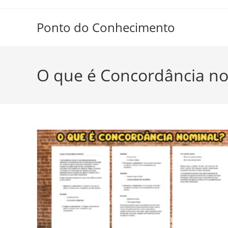
Ir
para
Ponto do Conhecimento
o
conteúdo
O que é Concordância n