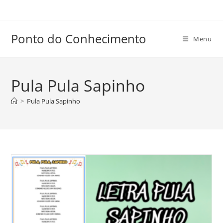
Ir
para
o
Ponto do Conhecimento
Menu
conteúdo
Pula Pula Sapinho
>
Pula Pula Sapinho