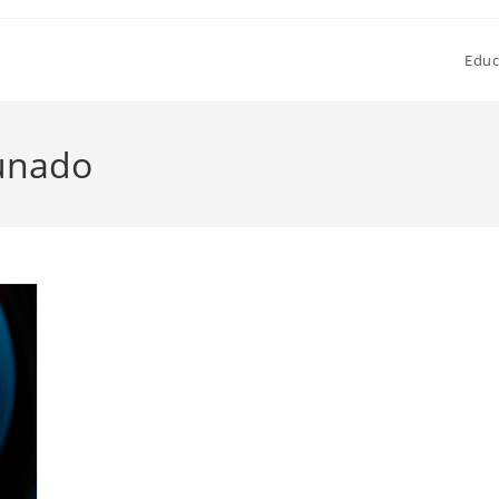
Educ
unado