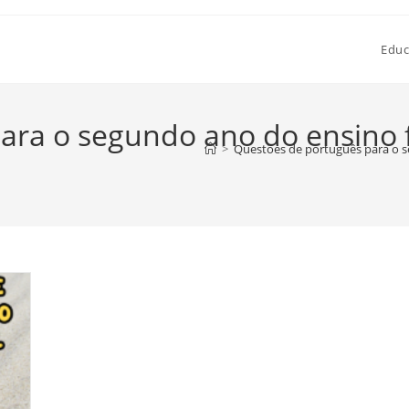
Educ
ara o segundo ano do ensino
>
Questões de português para o 