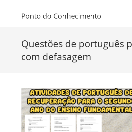
Ir
para
Ponto do Conhecimento
o
conteúdo
Questões de português p
com defasagem