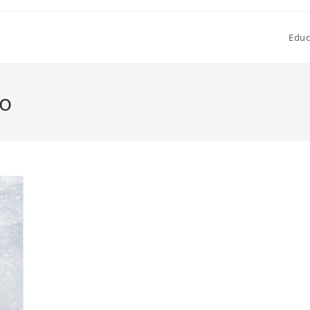
Educ
do