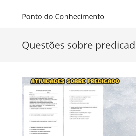
Ir
para
Ponto do Conhecimento
o
conteúdo
Questões sobre predica