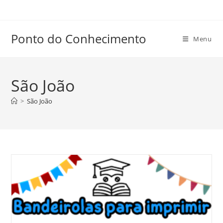
Ir
para
o
Ponto do Conhecimento
Menu
conteúdo
São João
>
São João