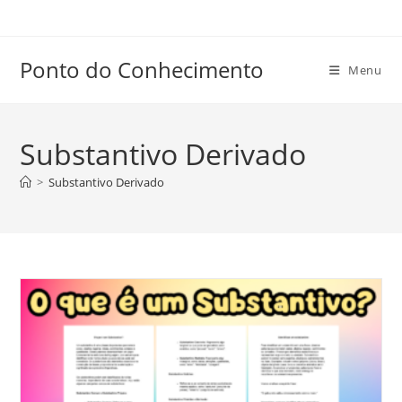
Ir
para
o
Ponto do Conhecimento
Menu
conteúdo
Substantivo Derivado
>
Substantivo Derivado