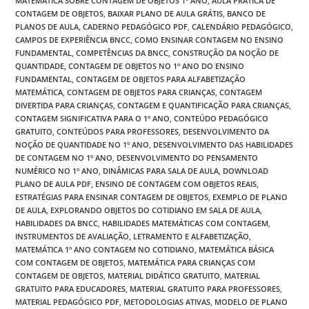
MATEMÁTICA SOBRE CONTAGEM DE OBJETOS 1º ANO
,
AULA PRÁTICA DE
CONTAGEM DE OBJETOS
,
BAIXAR PLANO DE AULA GRÁTIS
,
BANCO DE
PLANOS DE AULA
,
CADERNO PEDAGÓGICO PDF
,
CALENDÁRIO PEDAGÓGICO
,
CAMPOS DE EXPERIÊNCIA BNCC
,
COMO ENSINAR CONTAGEM NO ENSINO
FUNDAMENTAL
,
COMPETÊNCIAS DA BNCC
,
CONSTRUÇÃO DA NOÇÃO DE
QUANTIDADE
,
CONTAGEM DE OBJETOS NO 1º ANO DO ENSINO
FUNDAMENTAL
,
CONTAGEM DE OBJETOS PARA ALFABETIZAÇÃO
MATEMÁTICA
,
CONTAGEM DE OBJETOS PARA CRIANÇAS
,
CONTAGEM
DIVERTIDA PARA CRIANÇAS
,
CONTAGEM E QUANTIFICAÇÃO PARA CRIANÇAS
,
CONTAGEM SIGNIFICATIVA PARA O 1º ANO
,
CONTEÚDO PEDAGÓGICO
GRATUITO
,
CONTEÚDOS PARA PROFESSORES
,
DESENVOLVIMENTO DA
NOÇÃO DE QUANTIDADE NO 1º ANO
,
DESENVOLVIMENTO DAS HABILIDADES
DE CONTAGEM NO 1º ANO
,
DESENVOLVIMENTO DO PENSAMENTO
NUMÉRICO NO 1º ANO
,
DINÂMICAS PARA SALA DE AULA
,
DOWNLOAD
PLANO DE AULA PDF
,
ENSINO DE CONTAGEM COM OBJETOS REAIS
,
ESTRATÉGIAS PARA ENSINAR CONTAGEM DE OBJETOS
,
EXEMPLO DE PLANO
DE AULA
,
EXPLORANDO OBJETOS DO COTIDIANO EM SALA DE AULA
,
HABILIDADES DA BNCC
,
HABILIDADES MATEMÁTICAS COM CONTAGEM
,
INSTRUMENTOS DE AVALIAÇÃO
,
LETRAMENTO E ALFABETIZAÇÃO
,
MATEMÁTICA 1º ANO CONTAGEM NO COTIDIANO
,
MATEMÁTICA BÁSICA
COM CONTAGEM DE OBJETOS
,
MATEMÁTICA PARA CRIANÇAS COM
CONTAGEM DE OBJETOS
,
MATERIAL DIDÁTICO GRATUITO
,
MATERIAL
GRATUITO PARA EDUCADORES
,
MATERIAL GRATUITO PARA PROFESSORES
,
MATERIAL PEDAGÓGICO PDF
,
METODOLOGIAS ATIVAS
,
MODELO DE PLANO