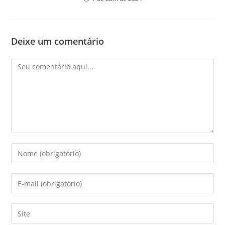
Deixe um comentário
Comentário
Digite
seu
nome
Digite
ou
seu
nome
endereço
Digite
de
de
o
usuário