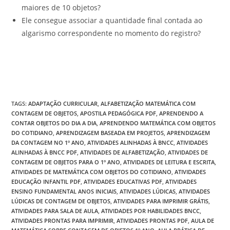
maiores de 10 objetos?
Ele consegue associar a quantidade final contada ao
algarismo correspondente no momento do registro?
TAGS
:
ADAPTAÇÃO CURRICULAR
,
ALFABETIZAÇÃO MATEMÁTICA COM
CONTAGEM DE OBJETOS
,
APOSTILA PEDAGÓGICA PDF
,
APRENDENDO A
CONTAR OBJETOS DO DIA A DIA
,
APRENDENDO MATEMÁTICA COM OBJETOS
DO COTIDIANO
,
APRENDIZAGEM BASEADA EM PROJETOS
,
APRENDIZAGEM
DA CONTAGEM NO 1º ANO
,
ATIVIDADES ALINHADAS À BNCC
,
ATIVIDADES
ALINHADAS À BNCC PDF
,
ATIVIDADES DE ALFABETIZAÇÃO
,
ATIVIDADES DE
CONTAGEM DE OBJETOS PARA O 1º ANO
,
ATIVIDADES DE LEITURA E ESCRITA
,
ATIVIDADES DE MATEMÁTICA COM OBJETOS DO COTIDIANO
,
ATIVIDADES
EDUCAÇÃO INFANTIL PDF
,
ATIVIDADES EDUCATIVAS PDF
,
ATIVIDADES
ENSINO FUNDAMENTAL ANOS INICIAIS
,
ATIVIDADES LÚDICAS
,
ATIVIDADES
LÚDICAS DE CONTAGEM DE OBJETOS
,
ATIVIDADES PARA IMPRIMIR GRÁTIS
,
ATIVIDADES PARA SALA DE AULA
,
ATIVIDADES POR HABILIDADES BNCC
,
ATIVIDADES PRONTAS PARA IMPRIMIR
,
ATIVIDADES PRONTAS PDF
,
AULA DE