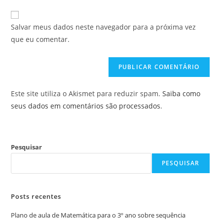
e-
URL
para
mail
do
comentar
Salvar meus dados neste navegador para a próxima vez
para
seu
que eu comentar.
comentar
site
(opcional)
Este site utiliza o Akismet para reduzir spam.
Saiba como
seus dados em comentários são processados
.
Pesquisar
PESQUISAR
Posts recentes
Plano de aula de Matemática para o 3º ano sobre sequência