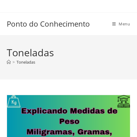
Ir
para
o
Ponto do Conhecimento
Menu
conteúdo
Toneladas
>
Toneladas