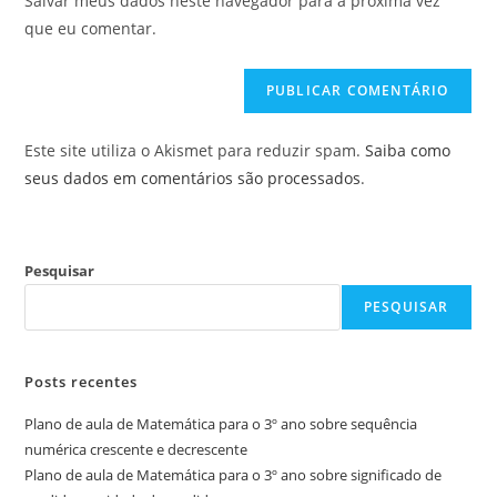
Salvar meus dados neste navegador para a próxima vez
para
seu
que eu comentar.
comentar
site
(opcional)
Este site utiliza o Akismet para reduzir spam.
Saiba como
seus dados em comentários são processados
.
Pesquisar
PESQUISAR
Posts recentes
Plano de aula de Matemática para o 3º ano sobre sequência
numérica crescente e decrescente
Plano de aula de Matemática para o 3º ano sobre significado de