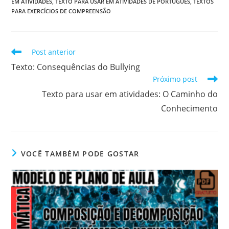
EM ATIVIDADES
,
TEXTO PARA USAR EM ATIVIDADES DE PORTUGUÊS
,
TEXTOS
PARA EXERCÍCIOS DE COMPREENSÃO
Leia
Post anterior
mais
Texto: Consequências do Bullying
artigos
Próximo post
Texto para usar em atividades: O Caminho do
Conhecimento
VOCÊ TAMBÉM PODE GOSTAR