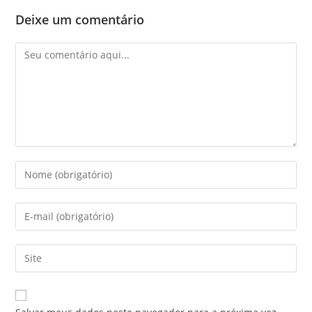
Deixe um comentário
Comentário
Digite
seu
nome
Digite
ou
seu
nome
endereço
Digite
de
de
o
usuário
e-
URL
para
mail
do
comentar