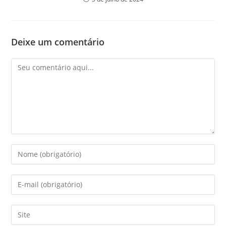
Deixe um comentário
Comentário
Digite
seu
nome
Digite
ou
seu
nome
endereço
Digite
de
de
o
usuário