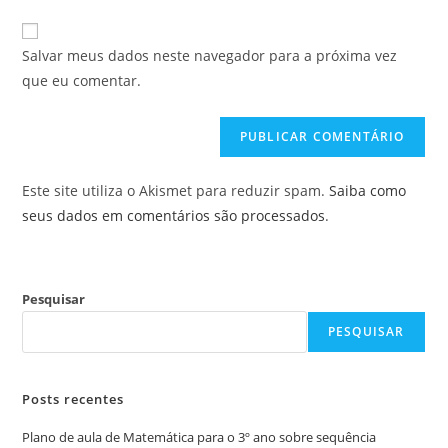
e-
URL
para
mail
do
comentar
Salvar meus dados neste navegador para a próxima vez
para
seu
que eu comentar.
comentar
site
(opcional)
Este site utiliza o Akismet para reduzir spam.
Saiba como
seus dados em comentários são processados
.
Pesquisar
PESQUISAR
Posts recentes
Plano de aula de Matemática para o 3º ano sobre sequência