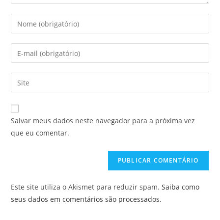
Digite
seu
nome
Digite
ou
seu
nome
endereço
Digite
de
de
o
usuário
e-
URL
para
mail
do
comentar
Salvar meus dados neste navegador para a próxima vez
para
seu
que eu comentar.
comentar
site
(opcional)
Este site utiliza o Akismet para reduzir spam.
Saiba como
seus dados em comentários são processados
.